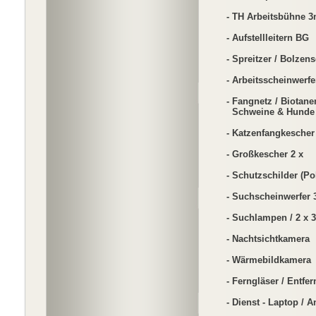
- TH Arbeitsbühne 
- Aufstellleitern BG
- Spreitzer / Bolzen
- Arbeitsscheinwerfe
- Fangnetz / Biotane
Schweine & Hunde 
- Katzenfangkescher
- Großkescher 2 x
- Schutzschilder (Pol
- Suchscheinwerfer 
- Suchlampen / 2 x
- Nachtsichtkamera
- Wärmebildkamera
- Ferngläser / Entf
- Dienst - Laptop /