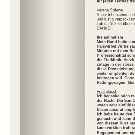
für jeden Tierbesitz
Verena Striewe
Super lehrreiches und
und lustig verpackt 
Lob dafür 2,5h überz
DANKE!!
the animalism _
Mein Hund hatte ein
Halswirbel,Wirbelsäu
Minuten mit dem Ret
Professionalität sch
die Tierklinik. Herz
zutage in der stress
diese Dienstleistun
weiter empfehlen der
beitragen will. Gan
Rettungswagen. Men
Frau plüsch
Ich bedanke mich rec
der Nacht. Die Sanit
waren sehr einfühlsa
Essen absolut empfe
Ich habe heute den E
gemacht und kann di
von diesem Kurs meg
kann wirklich froh 
Engagement und ein 