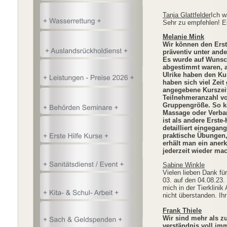
Tanja Glattfelder
Ich w
Sehr zu empfehlen
Melanie Mink
Wir können den Erst
präventiv unter and
Es wurde auf Wunsch
abgestimmt waren, a
Ulrike haben den Ku
haben sich viel Zei
angegebene Kurszei
Teilnehmeranzahl vo
Gruppengröße. So ko
Massage oder Verban
ist als andere Erste-H
detailliert eingegan
praktische Übungen
erhält man ein anerk
jederzeit wieder 
Sabine Winkle
Vielen lieben Dank fü
03. auf den 04.08.23.
mich in der Tierklini
nicht überstanden. Ih
Frank Thiele
Wir sind mehr als z
verständnis voll im