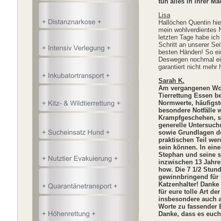
tun alles in ihrer 
Lisa
Hallöchen Quentin hi
mein wohlverdientes 
letzten Tage habe ich
Schritt an unserer Sei
besten Händen! So ein
Deswegen nochmal ein
garantiert nicht meh
Sarah K.
Am vergangenen Woch
Tierrettung Essen be
Normwerte, häufigst
besondere Notfälle 
Krampfgeschehen, so
generelle Untersuchu
sowie Grundlagen d
praktischen Teil wer
sein können. In eine
Stephan und seine s
inzwischen 13 Jahre
how. Die 7 1/2 Stun
gewinnbringend für m
Katzenhalter! Danke
für eure tolle Art d
insbesondere auch a
Worte zu fassender B
Danke, d