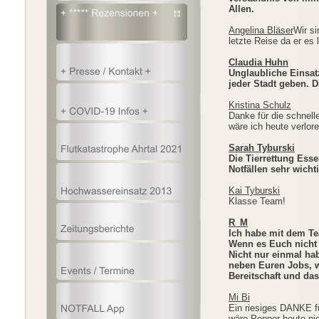
Allen.
Angelina Bläser
Wir si
letzte Reise da er es 
Claudia Huhn
Unglaubliche Einsatz
jeder Stadt geben. 
Kristina Schulz
Danke für die schnell
wäre ich heute verlo
Sarah Tyburski
Die Tierrettung Ess
Notfällen sehr wicht
Kai Tyburski
Klasse Team!
R_M
Ich habe mit dem Te
Wenn es Euch nicht 
Nicht nur einmal ha
neben Euren Jobs, w
Bereitschaft und da
Mi Bi
Ein riesiges DANKE f
wäre Pepper heute nic