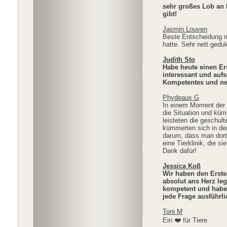
sehr großes Lob an
gibt!
Jasmin Louven
Beste Entscheidung m
hatte. Sehr nett gedul
Judith Sto
Habe heute einen Ers
interessant und aufs
Kompetentes und ne
Phydeaux G
In einem Moment der N
die Situation und küm
leisteten die geschult
kümmerten sich in d
darum, dass man dort 
eine Tierklinik, die s
Dank dafür!
Jessica Koß
Wir haben den Erste
absolut ans Herz le
kompetent und haben
jede Frage ausführl
Toni M
Ein ❤️ für Tiere