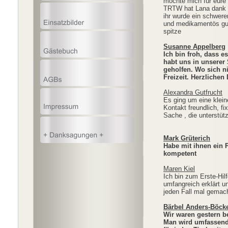
möchte mich für eure 
TRTW hat Lana dank eu
ihr wurde ein schwerer
und medikamentös gut 
spitze
Susanne Appelberg
Ich bin froh, dass e
habt uns in unserer
geholfen. Wo sich n
Freizeit. Herzlichen
Alexandra Gutfrucht
Es ging um eine klein
Kontakt freundlich, f
Sache , die unterstüt
Mark Grüterich
Habe mit ihnen ein 
kompetent
Maren Kiel
Ich bin zum Erste-Hil
umfangreich erklärt un
jeden Fall mal gemac
Bärbel Anders-Böck
Wir waren gestern b
Man wird umfassend 