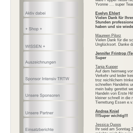
Yvonne .... super Tea
Evelyn Ehlert
Vielen Dank für Ihr
Stunden professionel
haben und sie wiede
Maureen Pilorz
Vielen Dank für die s
Unglücksort. Danke d
Jennifer Frintrop (T
Super
Tanja Kupper
Auf dem heimweg vom U
Verkehr und leider ke
troz reichlichem trink
schnellen Handelns un
mein baby gerettet we
Handeln von Erste Hi
kleiner schnell in di
Tierrettung Essen e.v
Andrea Kniel
!!!Super wichtig!!!
Jessica Quoos
Ihr seid am Sonntag 